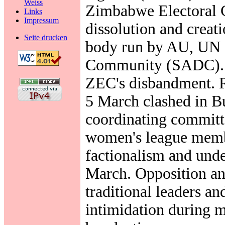
Weiss
Zimbabwe Electoral C
Links
Impressum
dissolution and creati
Seite drucken
body run by AU, UN 
Community (SADC). N
ZEC's disbandment. R
5 March clashed in B
coordinating commit
women's league membe
factionalism and und
March. Opposition 
traditional leaders a
intimidation during 