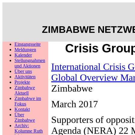
ZIMBABWE NETZWE
Eingangsseite
Crisis Grou
Meldungen
Kalender
Stellungnahmen
International Crisis 
und Aktionen
Über uns
Global Overview Ma
Aktivitäten
Projekte
Zimbabwe
Zimbabwe
Aktuell
Zimbabwe im
March 2017
Fokus
Kontakt
Über
Supporters of opposit
Zimbabwe
Archiv:
Agenda (NERA) 22 Ma
Kolumne Ruth