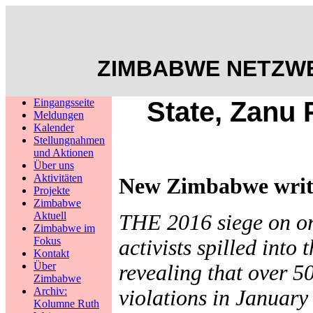
ZIMBABWE NETZWE
Eingangsseite
State, Zanu P
Meldungen
Kalender
Stellungnahmen
und Aktionen
Über uns
Aktivitäten
New Zimbabwe writ
Projekte
Zimbabwe
Aktuell
THE 2016 siege on or
Zimbabwe im
Fokus
activists spilled into
Kontakt
Über
revealing that over 50
Zimbabwe
Archiv:
violations in January
Kolumne Ruth