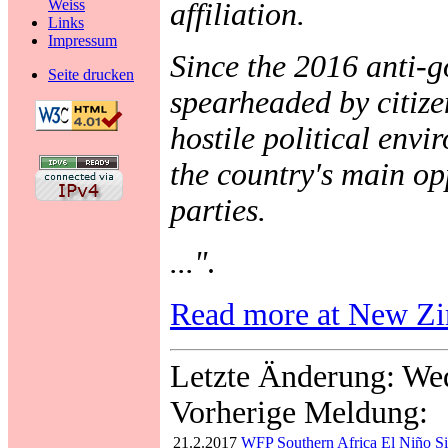
Weiss
affiliation.
Links
Impressum
Since the 2016 anti-
Seite drucken
spearheaded by citize
hostile political envi
the country′s main o
parties.
..."
.
Read more at New Z
Letzte Änderung: We
Vorherige Meldung:
21.2.2017
WFP Southern Africa El Niño Si